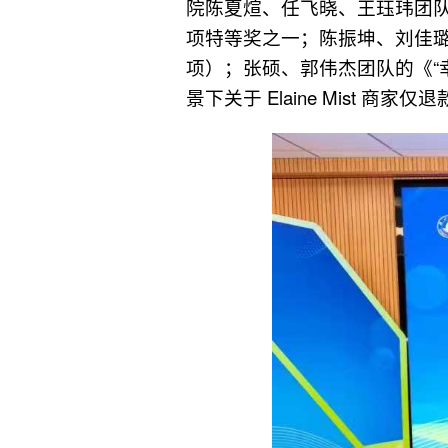
院陈夏煊、任飞晓、王珏玮团队
项特等奖之一；陈振坤、刘佳璐
项）；张硕、郭伟杰团队的《“
景下关于 Elaine Mist