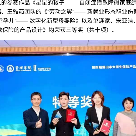
的参赛作品《星星的孩子 —— 自闭症谱系障碍家庭
、王雅茹团队的《“劳动之翼”—— 新就业形态职业
幸孕儿”—— 数字化新型母婴险》以及单连家、宋亚洁、
 商家仅退款保险的产品设计》均荣获三等奖（共十项）。