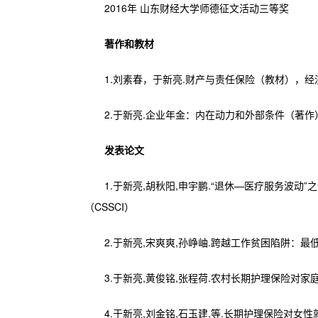
2016年 山东财经大学师德征文活动三等奖
著作和教材
1.刘素春，于新亮.财产与责任保险（教材），经济
2.于新亮.企业年金：内在动力和外部条件（著作）
发表论文
1.于新亮,胡秋阳,申宇鹏.“退休—医疗服务波动”之谜
（CSSCI）
2.于新亮,宋爽爽,孙峥岫.跨越工作贫困陷阱：最低工资的福
3.于新亮,黄俊铭,张程荷.农村长期护理保险对家庭消费的激
4.于新亮,刘金铭,石玉建,等.长期护理保险对女性就业