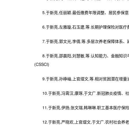
5.于新亮,任丽颖.最低缴费年限调整、居民参保意愿与基
6.于新亮,左雅璇,石玉建,等.长期护理保险对医疗费用及
7.于新亮,郭文光,李倩,等.多层次养老保障体系、延迟退休
8.于新亮,邵晨阳,刘慧敏,等.认知能力、金融知识与
(CSSCI)
9.于新亮,孙峥岫,上官熠文,等.相对贫困潜在增量治理：
10.于新亮,冯霄汉,康琢,于文广.新冠肺炎疫情、社保减免
11.于新亮,伊扬,张文瑞,韩琳琳.职工基本医疗保险的收入再
12.于新亮,严晓欢,上官熠文,于文广.农村社会养老保险