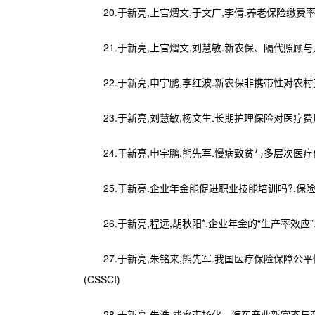
20.于新亮,上官熠文,于文广,李倩.养老保险缴费率、资
21.于新亮,上官熠文,刘慧敏.新农保、隔代照顾与儿童健康.
22.于新亮,申宇鹏,李红波.新农保非携带性对农村劳动
23.于新亮,刘慧敏,杨文生.长期护理保险对医疗费用的影
24.于新亮,申宇鹏,熊先军.慢病致贫与多层次医疗保障研究.
25.于新亮.企业年金能促进职业技能培训吗?.保险研究,201
26.于新亮,程远,胡秋阳*.企业年金的“生产率效应”.中国工
27.于新亮,朱铭来,熊先军.我国医疗保险保障公平性
(CSSCI)
28.于新亮,朱浩.费率市场化、汽车产业新常态与商业车